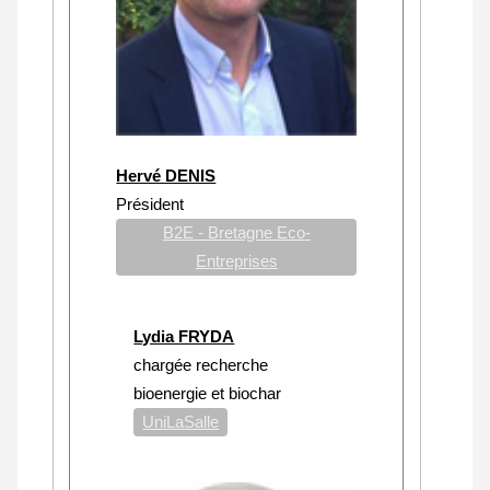
Hervé DENIS
Président
B2E - Bretagne Eco-
Entreprises
Lydia FRYDA
chargée recherche
bioenergie et biochar
UniLaSalle