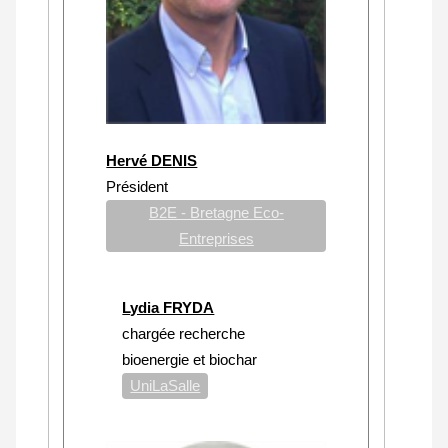
Hervé DENIS
Président
B2E - Bretagne Eco-
Entreprises
Lydia FRYDA
chargée recherche
bioenergie et biochar
UniLaSalle