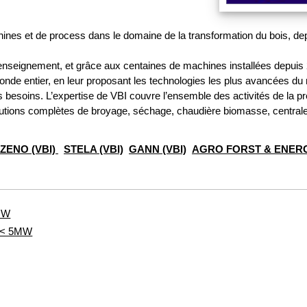
nes et de process dans le domaine de la transformation du bois, depu
 enseignement, et grâce aux centaines de machines installées depui
nde entier, en leur proposant les technologies les plus avancées du
besoins. L’expertise de VBI couvre l’ensemble des activités de la p
lutions complètes de broyage, séchage, chaudière biomasse, centrale 
ZENO (VBI)
STELA (VBI)
GANN (VBI)
AGRO FORST & ENERG
5MW
s < 5MW