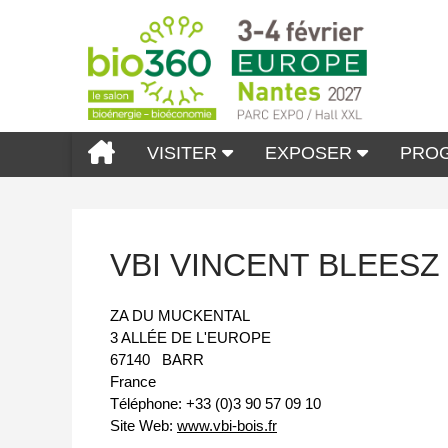
VISITER
EXPOSER
PRO
VBI VINCENT BLEESZ
ZA DU MUCKENTAL
3 ALLÉE DE L'EUROPE
67140
BARR
France
Téléphone:
+33 (0)3 90 57 09 10
Site Web:
www.vbi-bois.fr