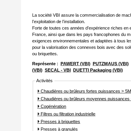
La société VBI assure la commercialisation de machi
l'exploitation de l'installation.
Forte de toutes ces années d’expérience riches en
France, ainsi que dans les pays francophones du mo
exigences environnementales et adaptées à tous les 
pour la valorisation des connexes bois avec des so
ou briquettes.
Représente :
PAWERT (VBI)
PUTZMAUS (VBI)
(VBI)
SECAL - VBI
DUETTI Packaging (VBI)
Activités
Chaudières ou brûleurs fortes puissances > 
Chaudières ou brûleurs moyennes puissance
Cogénération
Filtres ou filtration industrielle
Presses à briquettes
Presses à granulés