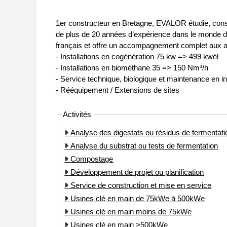
1er constructeur en Bretagne, EVALOR étudie, constru
de plus de 20 années d’expérience dans le monde de
français et offre un accompagnement complet aux agri
- Installations en cogénération 75 kw => 499 kwél
- Installations en biométhane 35 => 150 Nm³/h
- Service technique, biologique et maintenance en in
- Rééquipement / Extensions de sites
Activités
Analyse des digestats ou résidus de fermentati
Analyse du substrat ou tests de fermentation
Compostage
Développement de projet ou planification
Service de construction et mise en service
Usines clé en main de 75kWe à 500kWe
Usines clé en main moins de 75kWe
Usines clé en main >500kWe