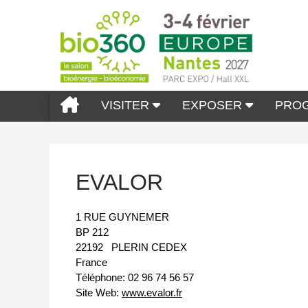
VISITER
EXPOSER
PRO
EVALOR
1 RUE GUYNEMER
BP 212
22192
PLERIN CEDEX
France
Téléphone:
02 96 74 56 57
Site Web:
www.evalor.fr