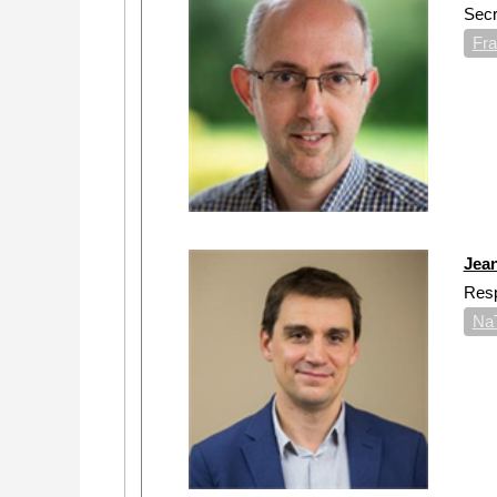
Secr
Fra
Jea
Resp
Na