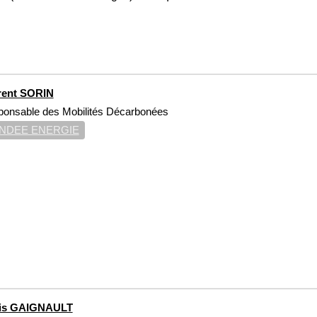
rent SORIN
onsable des Mobilités Décarbonées
NDEE ENERGIE
is GAIGNAULT