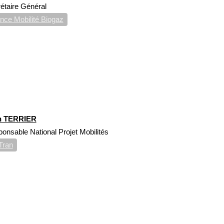
étaire Général
nce Mobilité Biogaz
n TERRIER
onsable National Projet Mobilités
Tran