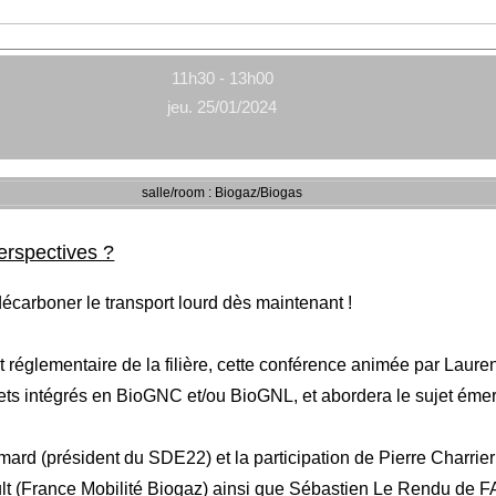
11h30 - 13h00
jeu. 25/01/2024
salle/room : Biogaz/Biogas
erspectives ?
écarboner le transport lourd dès maintenant !
 et réglementaire de la filière, cette conférence animée par Lau
ts intégrés en BioGNC et/ou BioGNL, et abordera le sujet émerge
 (président du SDE22) et la participation de Pierre Charrier 
lt (France Mobilité Biogaz) ainsi que Sébastien Le Rendu d