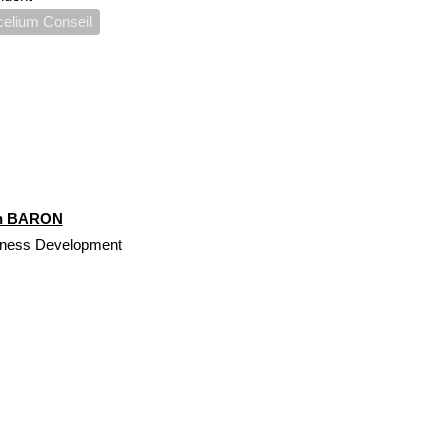
elium Conseil
n BARON
iness Development