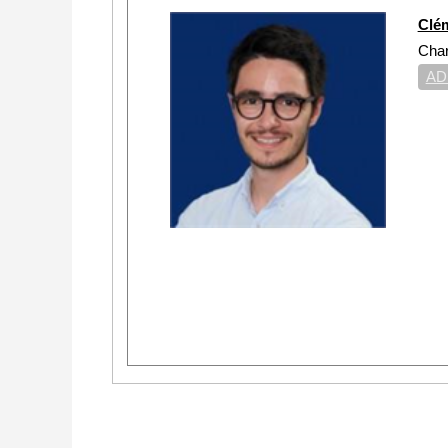
Clé
Char
ADE