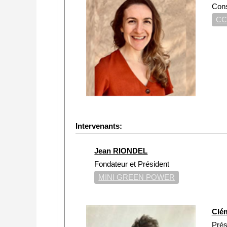
Cons
CC
Intervenants:
Jean RIONDEL
Fondateur et Président
MINI GREEN POWER
Clé
Prés