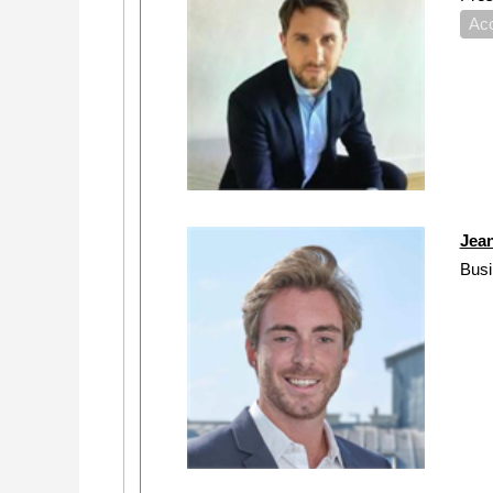
Acc
Jea
Bus