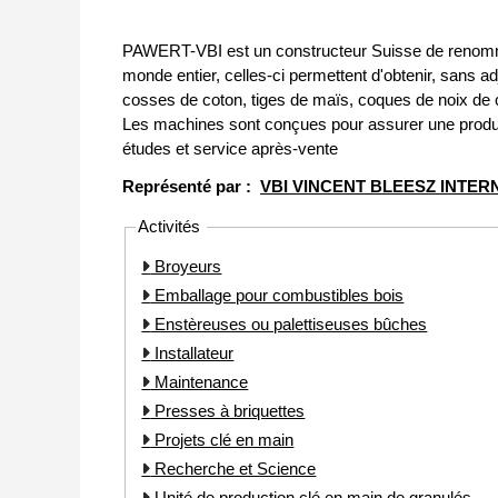
PAWERT-VBI est un constructeur Suisse de renommée
monde entier, celles-ci permettent d'obtenir, sans ad
cosses de coton, tiges de maïs, coques de noix de c
Les machines sont conçues pour assurer une produ
études et service après-vente
Représenté par :
VBI VINCENT BLEESZ INTER
Activités
Broyeurs
Emballage pour combustibles bois
Enstèreuses ou palettiseuses bûches
Installateur
Maintenance
Presses à briquettes
Projets clé en main
Recherche et Science
Unité de production clé en main de granulés