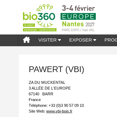
VISITER
EXPOSER
PRO
PAWERT (VBI)
ZA DU MUCKENTAL
3 ALLÉE DE L'EUROPE
67140
BARR
France
Téléphone:
+33 (0)3 90 57 09 10
Site Web:
www.vbi-bois.fr