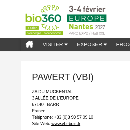
VISITER
EXPOSER
PRO
PAWERT (VBI)
ZA DU MUCKENTAL
3 ALLÉE DE L'EUROPE
67140
BARR
France
Téléphone:
+33 (0)3 90 57 09 10
Site Web:
www.vbi-bois.fr