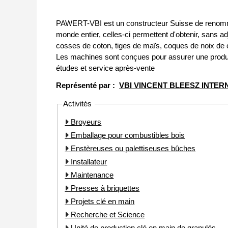
PAWERT-VBI est un constructeur Suisse de renommée
monde entier, celles-ci permettent d'obtenir, sans ad
cosses de coton, tiges de maïs, coques de noix de c
Les machines sont conçues pour assurer une produ
études et service après-vente
Représenté par :
VBI VINCENT BLEESZ INTER
Activités
Broyeurs
Emballage pour combustibles bois
Enstèreuses ou palettiseuses bûches
Installateur
Maintenance
Presses à briquettes
Projets clé en main
Recherche et Science
Unité de production clé en main de granulés