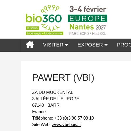
VISITER
EXPOSER
PRO
PAWERT (VBI)
ZA DU MUCKENTAL
3 ALLÉE DE L'EUROPE
67140
BARR
France
Téléphone:
+33 (0)3 90 57 09 10
Site Web:
www.vbi-bois.fr