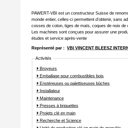
PAWERT-VBI est un constructeur Suisse de renommée
monde entier, celles-ci permettent d'obtenir, sans ad
cosses de coton, tiges de maïs, coques de noix de c
Les machines sont conçues pour assurer une produ
études et service après-vente
Représenté par :
VBI VINCENT BLEESZ INTER
Activités
Broyeurs
Emballage pour combustibles bois
Enstèreuses ou palettiseuses bûches
Installateur
Maintenance
Presses à briquettes
Projets clé en main
Recherche et Science
Unité de production clé en main de granulés