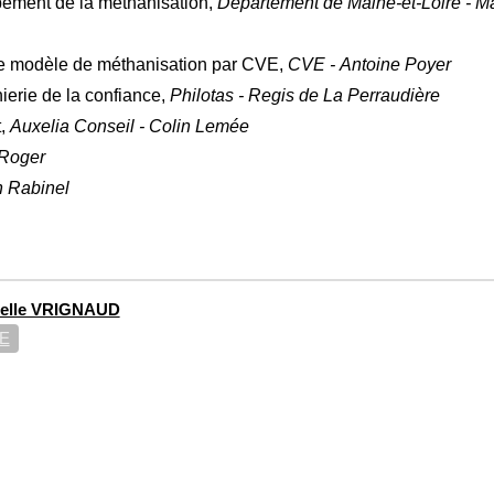
ppement de la méthanisation,
Département de Maine-et-Loire - 
 le modèle de méthanisation par CVE,
CVE - Antoine Poyer
nierie de la confiance,
Philotas - Regis de La Perraudière
t,
Auxelia Conseil - Colin Lemée
 Roger
n Rabinel
elle VRIGNAUD
E