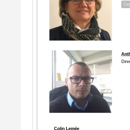
Dép
Ant
Dire
Colin Lemée