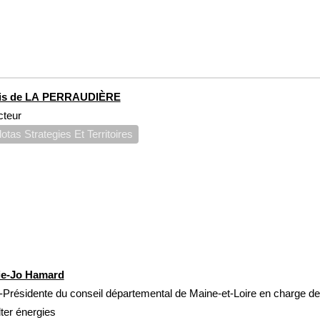
is de LA PERRAUDIÈRE
cteur
lotas Strategies Et Territoires
ie-Jo Hamard
-Présidente du conseil départemental de Maine-et-Loire en charge de 
lter énergies