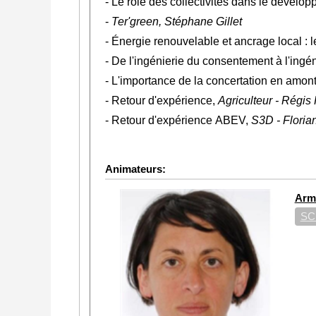
- Le rôle des collectivités dans le dévelo
-
Ter'green, Stéphane Gillet
- Énergie renouvelable et ancrage local :
- De l'ingénierie du consentement à l'ingé
- L'importance de la concertation en amon
- Retour d'expérience,
Agriculteur - Régis
- Retour d'expérience ABEV,
S3D - Floria
Animateurs:
Arm
SC