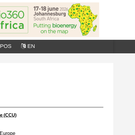
OPOS
EN
ne (CCU)
 Europe