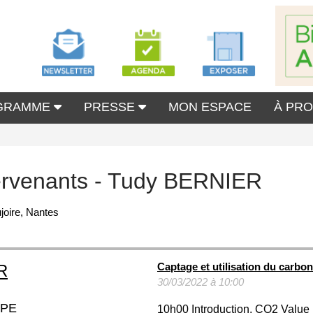
GRAMME
PRESSE
MON ESPACE
À PR
ervenants - Tudy BERNIER
joire, Nantes
Captage et utilisation du carbo
R
30/03/2022 à 10:00
OPE
10h00 Introduction, CO2 Value