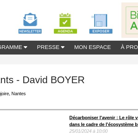
GRAMME
PRESSE
MON ESPACE
À PR
ants - David BOYER
joire, Nantes
Décarboniser l'avenir : Le rôle 
dans le cadre de l'écosystème b
25/01/2024 à 10:00