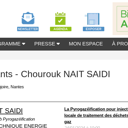
GRAMME
PRESSE
MON ESPACE
À PR
ants - Chourouk NAIT SAIDI
joire, Nantes
La Pyrogazéification pour inject
T SAIDI
locale de traitement des déche
 Pyrogazéification
gaz
CHNIQUE ENERGIE
24/01/2024 à 10:00