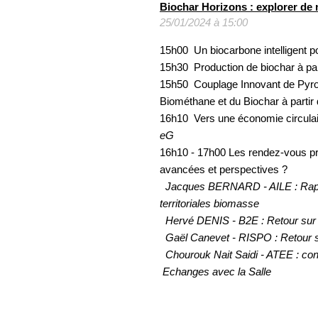
Biochar Horizons : explorer de 
25/01/2024 à 15:00
15h00 Un biocarbone intelligent p
15h30 Production de biochar à pa
15h50 Couplage Innovant de Pyrol
Biométhane et du Biochar à partir
16h10 Vers une économie circulai
eG
16h10 - 17h00 Les rendez-vous pro
avancées et perspectives ?
Jacques BERNARD - AILE : Rappel
territoriales biomasse
Hervé DENIS - B2E : Retour sur 
Gaël Canevet - RISPO : Retour sur
Chourouk Nait Saidi - ATEE : con
Echanges avec la Salle