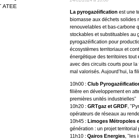
 ATEE
La pyrogazéification
est une te
biomasse aux déchets solides n
renouvelables et bas-carbone qu
stockables et substituables au 
pyrogazéification pour producti
écosystèmes territoriaux et cont
énergétique des territoires tou
avec des circuits courts pour l
mal valorisés. Aujourd’hui, la fil
10h00 :
Club Pyrogazéificati
filière en développement en att
premières unités industrielles"
10h20 :
GRTgaz et GRDF
, "Py
opérateurs de réseaux au rend
10h45 :
Limoges Métropoles e
génération : un projet territori
11h10 :
Qairos Energies
, "les