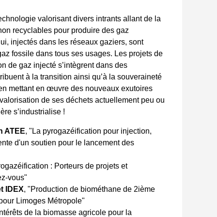
chnologie valorisant divers intrants allant de la
on recyclables pour produire des gaz
i, injectés dans les réseaux gaziers, sont
gaz fossile dans tous ses usages. Les projets de
on de gaz injecté s’intègrent dans des
ribuent à la transition ainsi qu’à la souveraineté
t en mettant en œuvre des nouveaux exutoires
a valorisation de ses déchets actuellement peu ou
ière s’industrialise !
on ATEE
, "La pyrogazéification pour injection,
ente d'un soutien pour le lancement des
rogazéification : Porteurs de projets et
ez-vous"
t IDEX
, "Production de biométhane de 2ième
al pour Limoges Métropole"
 intérêts de la biomasse agricole pour la