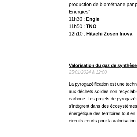
production de biométhane par p
Energies"
11h30 :
Engie
11h50 :
TNO
12h10 :
Hitachi Zosen Inova
Valorisation du gaz de synthèse
25/01/2024 à 12:00
La pyrogazéification est une techno
aux déchets solides non recyclabl
carbone. Les projets de pyrogazéif
s’intègrent dans des écosystèmes te
énergétique des territoires tout 
circuits courts pour la valorisatio