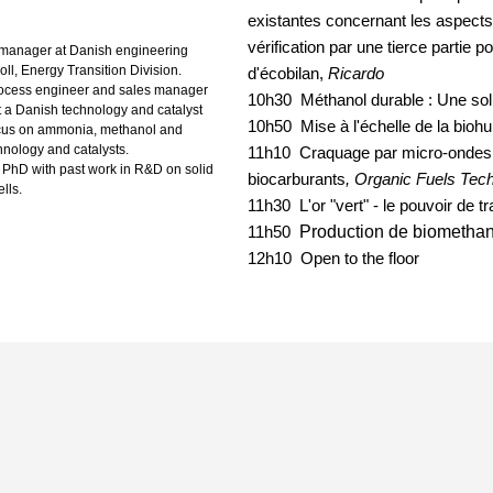
existantes concernant les aspects d
vérification par une tierce partie p
manager at Danish engineering
, Energy Transition Division.
d'écobilan,
Ricardo
rocess engineer and sales manager
10h30 Méthanol durable : Une solu
t a Danish technology and catalyst
10h50 Mise à l'échelle de la biohu
ocus on ammonia, methanol and
hnology and catalysts.
11h10 Craquage par micro-ondes :
 PhD with past work in R&D on solid
biocarburants
, Organic Fuels Tec
lls.
11h30 L'or "vert" - le pouvoir de 
Production de biomethano
11h50
12h10 Open to the floor