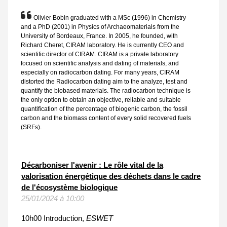
Olivier Bobin graduated with a MSc (1996) in Chemistry
and a PhD (2001) in Physics of Archaeomaterials from the
University of Bordeaux, France. In 2005, he founded, with
Richard Cheret, CIRAM laboratory. He is currently CEO and
scientific director of CIRAM. CIRAM is a private laboratory
focused on scientific analysis and dating of materials, and
especially on radiocarbon dating. For many years, CIRAM
distorted the Radiocarbon dating aim to the analyze, test and
quantify the biobased materials. The radiocarbon technique is
the only option to obtain an objective, reliable and suitable
quantification of the percentage of biogenic carbon, the fossil
carbon and the biomass content of every solid recovered fuels
(SRFs).
Décarboniser l'avenir : Le rôle vital de la
valorisation énergétique des déchets dans le cadre
de l'écosystème biologique
25/01/2024 à 10:00
10h00 Introduction,
ESWET