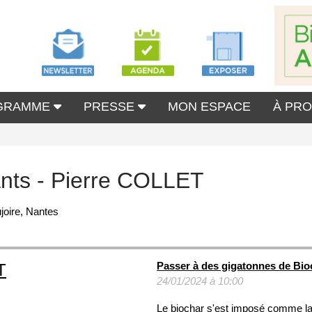
GRAMME
PRESSE
MON ESPACE
À PR
ants - Pierre COLLET
joire, Nantes
Passer à des gigatonnes de Bio
T
24/01/2024 à 10:00
Le biochar s'est imposé comme la s