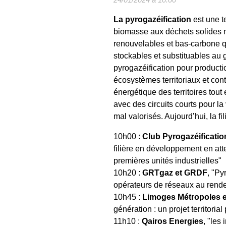
La pyrogazéification
est une te
biomasse aux déchets solides n
renouvelables et bas-carbone qu
stockables et substituables au 
pyrogazéification pour producti
écosystèmes territoriaux et cont
énergétique des territoires tou
avec des circuits courts pour l
mal valorisés. Aujourd’hui, la fil
10h00 :
Club Pyrogazéificati
filière en développement en att
premières unités industrielles"
10h20 :
GRTgaz et GRDF
, "Py
opérateurs de réseaux au rend
10h45 :
Limoges Métropoles e
génération : un projet territori
11h10 :
Qairos Energies
, "les