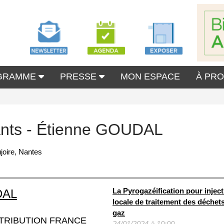
GRAMME
PRESSE
MON ESPACE
À PR
ants - Étienne GOUDAL
joire, Nantes
La Pyrogazéification pour inject
DAL
locale de traitement des déche
gaz
TRIBUTION FRANCE
24/01/2024 à 10:00