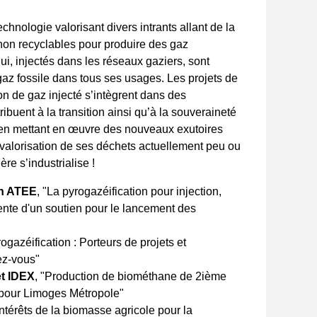
chnologie valorisant divers intrants allant de la
on recyclables pour produire des gaz
i, injectés dans les réseaux gaziers, sont
gaz fossile dans tous ses usages. Les projets de
on de gaz injecté s’intègrent dans des
ribuent à la transition ainsi qu’à la souveraineté
t en mettant en œuvre des nouveaux exutoires
a valorisation de ses déchets actuellement peu ou
ière s’industrialise !
on ATEE
, "La pyrogazéification pour injection,
ente d'un soutien pour le lancement des
rogazéification : Porteurs de projets et
ez-vous"
t IDEX
, "Production de biométhane de 2ième
al pour Limoges Métropole"
 intérêts de la biomasse agricole pour la