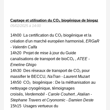
Captage et utilisation du CO₂ biogénique de biogaz
05/02/2025 à 14:00
14h00 La certification du CO
₂
biogénique et la
création d'un marché européen harmonisé
, ERGaR
- Valentin Calfa
14h20 Projet de mise à jour du Guide
canalisations de transport de bioCO
₂
,
ATEE -
Emeline Ghigo
14h30
De
s réseaux de transport de CO₂ pour
massifier le BECCU
, NaTran - Laurent Muzart
14h50 CO
₂
biogénique : De la méthanisation au
nettoyage cryogénique, témoignages
croisés,
Verdemobil - Carole Couhert , Atalian -
Stephane Travers et Cryonomic - Damien Deste
15h15 Usages vertueux du