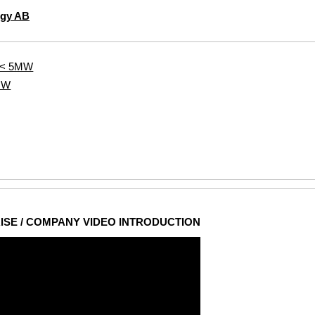
rgy AB
s < 5MW
5MW
ISE / COMPANY VIDEO INTRODUCTION