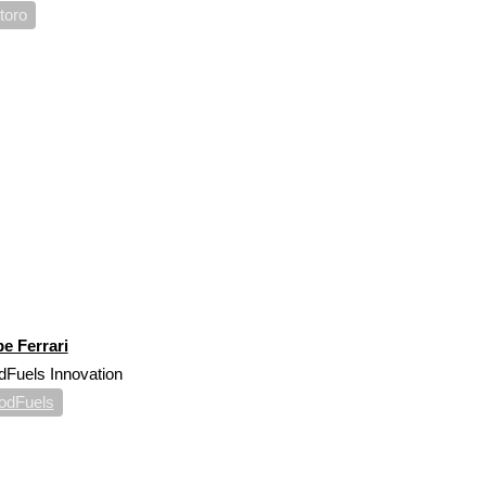
toro
pe Ferrari
Fuels Innovation
odFuels