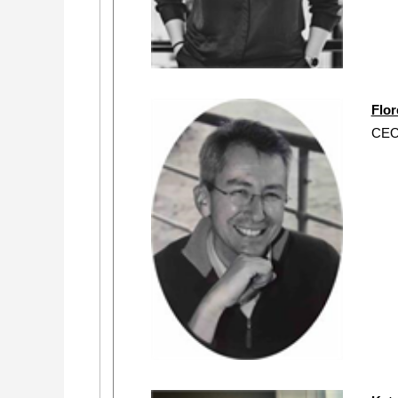
Flo
CE