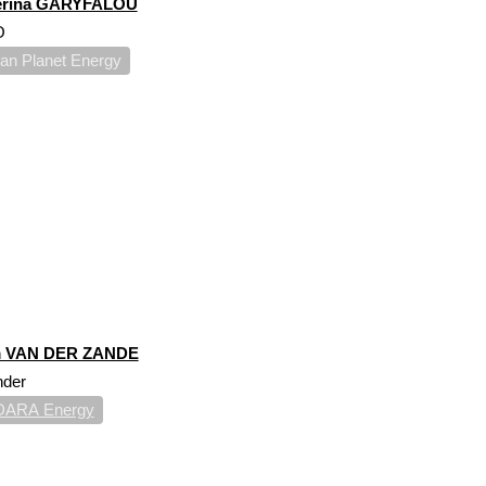
erina GARYFALOU
O
an Planet Energy
 VAN DER ZANDE
nder
DARA Energy