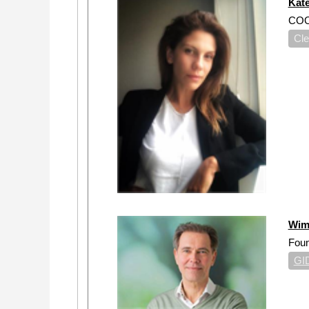
Kat
CO
Cle
Wim
Fou
GI