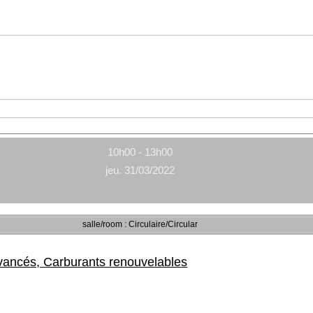
10h00 - 13h00
jeu. 31/03/2022
salle/room : Circulaire/Circular
avancés, Carburants renouvelables