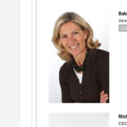
Bab
Vice
LA
Mic
CEO