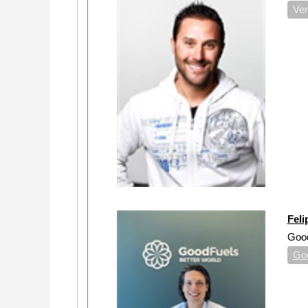
Ver
Feli
Good
Go