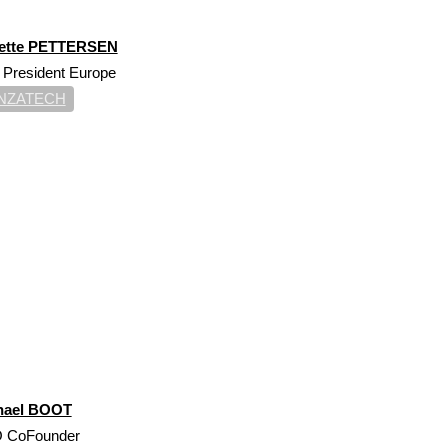
ette PETTERSEN
 President Europe
NZATECH
hael BOOT
 CoFounder