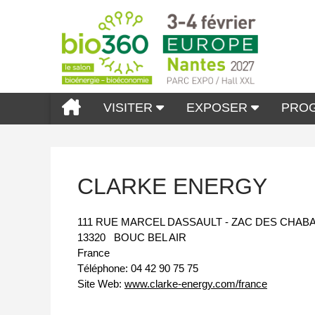
VISITER
EXPOSER
PRO
CLARKE ENERGY
111 RUE MARCEL DASSAULT - ZAC DES CHAB
13320
BOUC BEL AIR
France
Téléphone:
04 42 90 75 75
Site Web:
www.clarke-energy.com/france