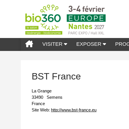
VISITER
EXPOSER
PRO
BST France
La Grange
33490
Semens
France
Site Web:
http://www.bst-france.eu