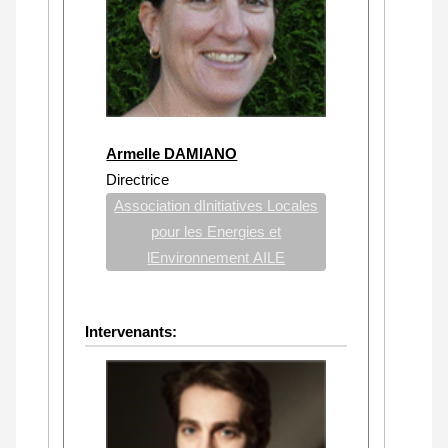
Armelle DAMIANO
Directrice
Association dInitiatives Locales
pour les Energies et
lEnvironnement AILE
Intervenants: