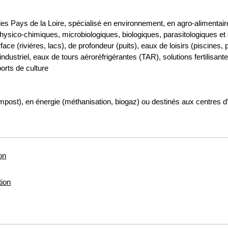
les Pays de la Loire, spécialisé en environnement, en agro-alimentaire 
ysico-chimiques, microbiologiques, biologiques, parasitologiques et d’éc
ce (rivières, lacs), de profondeur (puits), eaux de loisirs (piscines,
dustriel, eaux de tours aéroréfrigérantes (TAR), solutions fertilisante
orts de culture
ompost), en énergie (méthanisation, biogaz) ou destinés aux centres
on
tion