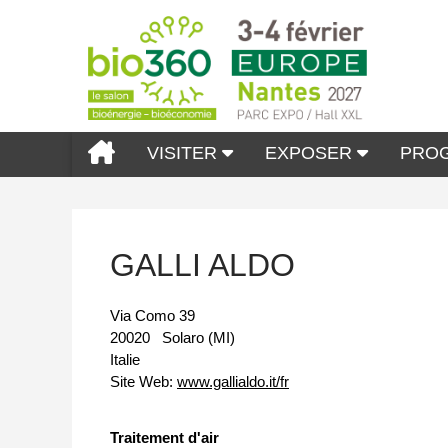
VISITER
EXPOSER
PRO
GALLI ALDO
Via Como 39
20020
Solaro (MI)
Italie
Site Web:
www.gallialdo.it/fr
Traitement d'air