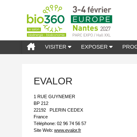
VISITER
EXPOSER
PRO
EVALOR
1 RUE GUYNEMER
BP 212
22192
PLERIN CEDEX
France
Téléphone:
02 96 74 56 57
Site Web:
www.evalor.fr