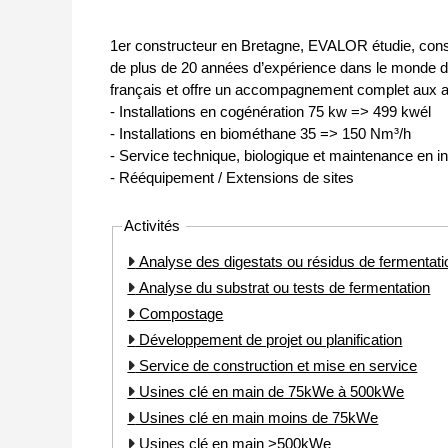
1er constructeur en Bretagne, EVALOR étudie, constru
de plus de 20 années d’expérience dans le monde de
français et offre un accompagnement complet aux agri
- Installations en cogénération 75 kw => 499 kwél
- Installations en biométhane 35 => 150 Nm³/h
- Service technique, biologique et maintenance en in
- Rééquipement / Extensions de sites
Activités
Analyse des digestats ou résidus de fermentati
Analyse du substrat ou tests de fermentation
Compostage
Développement de projet ou planification
Service de construction et mise en service
Usines clé en main de 75kWe à 500kWe
Usines clé en main moins de 75kWe
Usines clé en main >500kWe