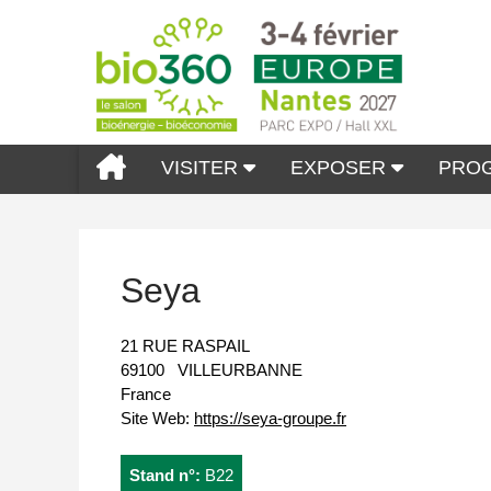
VISITER
EXPOSER
PRO
Seya
21 RUE RASPAIL
69100
VILLEURBANNE
France
Site Web:
https://seya-groupe.fr
Stand n°:
B22