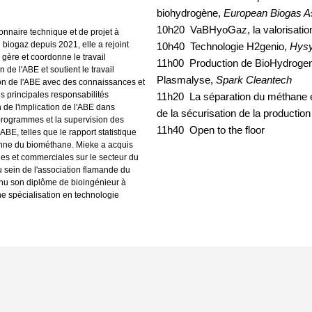
biohydrogène,
European Biogas A
10h20 VaBHyoGaz, la valorisatio
onnaire technique et de projet à
biogaz depuis 2021, elle a rejoint
10h40 Technologie H2genio,
Hysy
 gère et coordonne le travail
11h00
Production de BioHydrogen
 de l'ABE et soutient le travail
Plasmalyse
,
Spark Cleantech
on de l'ABE avec des connaissances et
 principales responsabilités
11h20 La séparation du méthane est
de l'implication de l'ABE dans
de la sécurisation de la production
programmes et la supervision des
11h40 Open to the floor
ABE, telles que le rapport statistique
enne du biométhane. Mieke a acquis
s et commerciales sur le secteur du
u sein de l'association flamande du
enu son diplôme de bioingénieur à
ne spécialisation en technologie