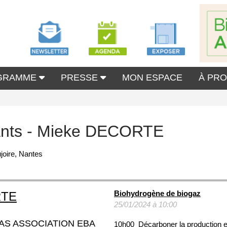
GRAMME
PRESSE
MON ESPACE
À PR
nants - Mieke DECORTE
joire, Nantes
Biohydrogène de biogaz
RTE
25/01/2024 à 10:00
AS ASSOCIATION EBA
10h00 Décarboner la production 