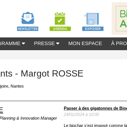
GRAMME
PRESSE
MON ESPACE
À PR
ants - Margot ROSSE
joire, Nantes
Passer à des gigatonnes de Bio
E
24/01/2024 à 10:00
c Planning & Innovation Manager
Le biochar s'est imposé comme la s