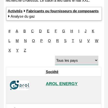
Activités
Fabricants ou fournisseurs de composants
Analyse du gaz
#
A
B
C
D
E
F
G
H
I
J
K
L
M
N
O
P
Q
R
S
T
U
V
W
X
Y
Z
Société
AROL ENERGY