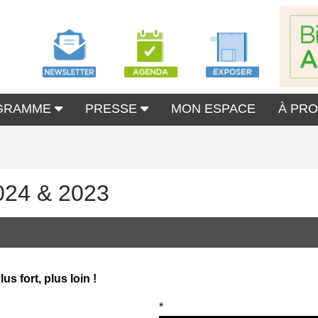
GRAMME
PRESSE
MON ESPACE
À PR
024 & 2023
s fort, plus loin !
*