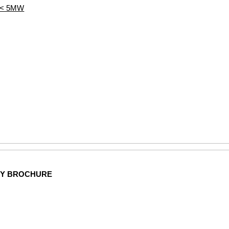
s < 5MW
NY BROCHURE