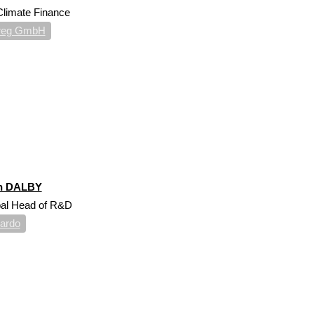
limate Finance
reg GmbH
h DALBY
bal Head of R&D
ardo