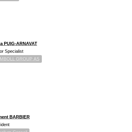
ia PUIG-ARNAVAT
or Specialist
MBOLL GROUP AS
ment BARBIER
ident