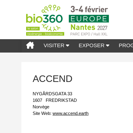
VISITER
EXPOSER
PRO
ACCEND
NYGÅRDSGATA 33
1607
FREDRIKSTAD
Norvège
Site Web:
www.accend.earth