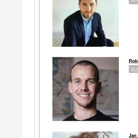
Acc
Rob
Ku
Jan