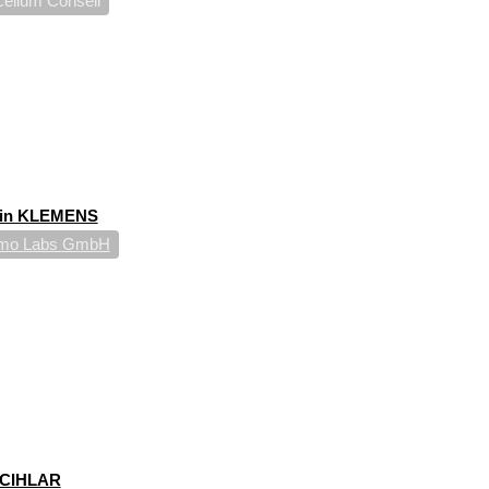
elium Conseil
in KLEMENS
mo Labs GmbH
 CIHLAR