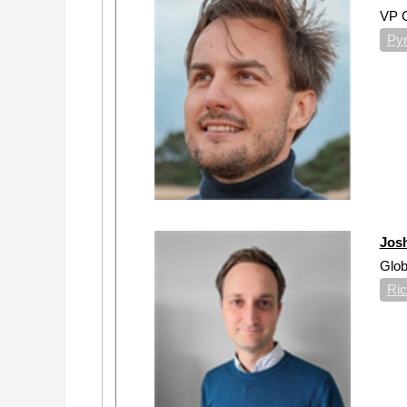
VP C
Py
Jos
Glo
Ric