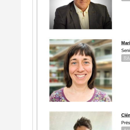
Mar
Seni
RA
Clé
Prés