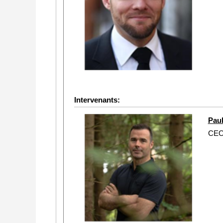
Intervenants:
Pau
CE