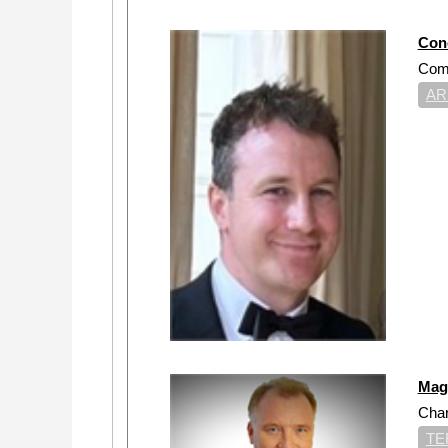
Con
Comm
AR
Mag
Cha
TE