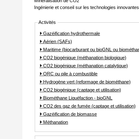
Minéralisation de CO2
Ingénierie et conseil sur les technologies innovant
Activités
Gazéification hydrothermale
Aérien (SAFs)
Maritime (biocarburant ou bioGNL ou biométha
CO2 biogénique (méthanation biologique)
CO2 biogénique (méthanation catalytique)
ORC ou pile à combustible
Hydrogène vert (reformage de biométhane)
CO2 biogénique (captage et utilisation)
Biométhane Liquéfaction - bioGNL
CO2 des gaz de fumée (captage et utilisation)
Gazéification de biomasse
Méthanation