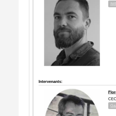
IM
Intervenants:
Flo
CE
Ga