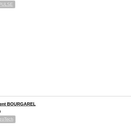
PULSE
rent BOURGAREL
O
zoTech