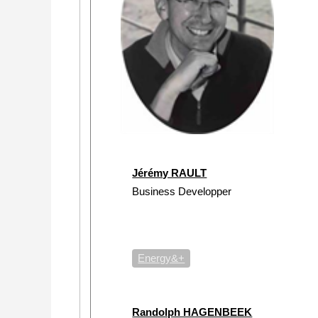
Jérémy RAULT
Business Developper
Energy&+
Randolph HAGENBEEK