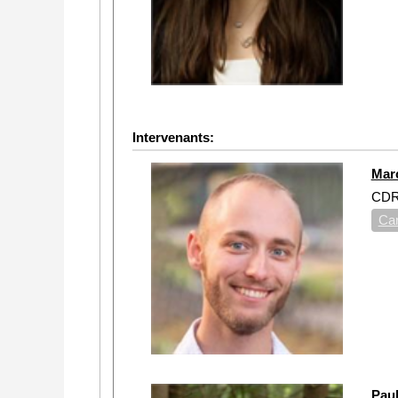
Intervenants:
Mar
CDR
Car
Pau