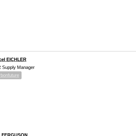
cel EICHLER
 Supply Manager
bonfuture
l FERGUSON