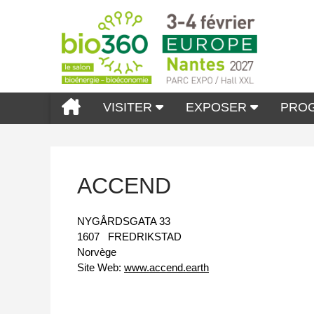
VISITER
EXPOSER
PRO
ACCEND
NYGÅRDSGATA 33
1607
FREDRIKSTAD
Norvège
Site Web:
www.accend.earth