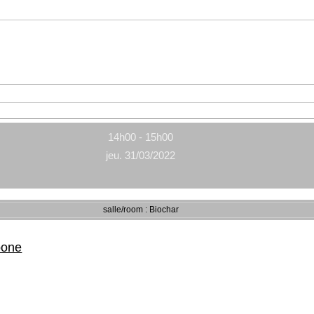
14h00 - 15h00
jeu. 31/03/2022
salle/room : Biochar
rbone