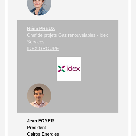
Rémi PREUX
Chef de projets Gaz renouvelables - Idex
Services
IDEX GROUPE
Jean FOYER
Président
Qairos Energies