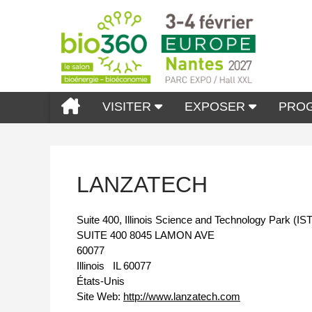
VISITER
EXPOSER
PRO
LANZATECH
Suite 400, Illinois Science and Technology Park (IS
SUITE 400 8045 LAMON AVE
60077
Illinois
IL 60077
États-Unis
Site Web:
http://www.lanzatech.com