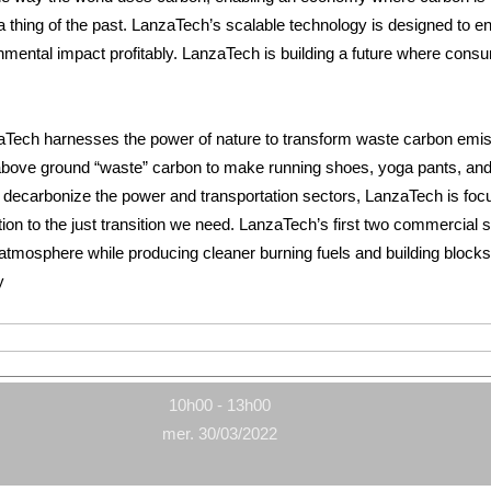
 thing of the past. LanzaTech’s scalable technology is designed to ena
onmental impact profitably. LanzaTech is building a future where consu
nzaTech harnesses the power of nature to transform waste carbon emis
ove ground “waste” carbon to make running shoes, yoga pants, and jet 
o decarbonize the power and transportation sectors, LanzaTech is fo
ion to the just transition we need. LanzaTech’s first two commercial sc
 atmosphere while producing cleaner burning fuels and building block
y
10h00 - 13h00
mer. 30/03/2022