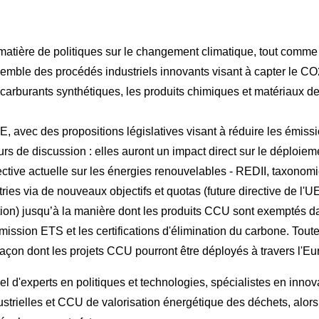
atière de politiques sur le changement climatique, tout comme le
emble des procédés industriels innovants visant à capter le CO
s carburants synthétiques, les produits chimiques et matériaux de
UE, avec des propositions législatives visant à réduire les émi
ours de discussion : elles auront un impact direct sur le déploie
rective actuelle sur les énergies renouvelables - REDII, taxono
ies via de nouveaux objectifs et quotas (future directive de l'U
n) jusqu’à la manière dont les produits CCU sont exemptés dans
mission ETS et les certifications d'élimination du carbone. Toutes
 façon dont les projets CCU pourront être déployés à travers l'Eu
el d'experts en politiques et technologies, spécialistes en i
rielles et CCU de valorisation énergétique des déchets, alors q