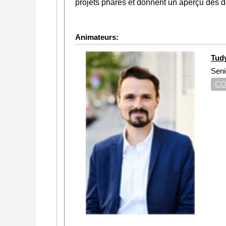
projets phares et donnent un aperçu des 
Animateurs:
Tud
Seni
CO