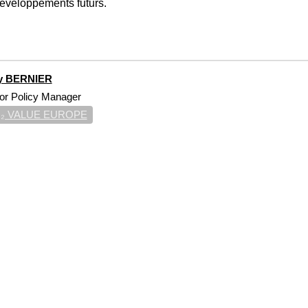
développements futurs.
y BERNIER
or Policy Manager
₂ VALUE EUROPE