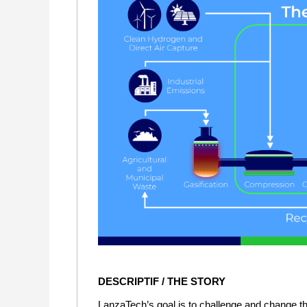
DESCRIPTIF / THE STORY
LanzaTech’s goal is to challenge and change t