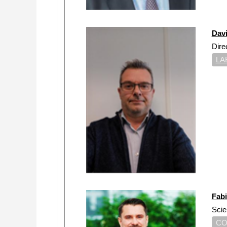
Dav
Dire
LA
Fab
Scie
CO