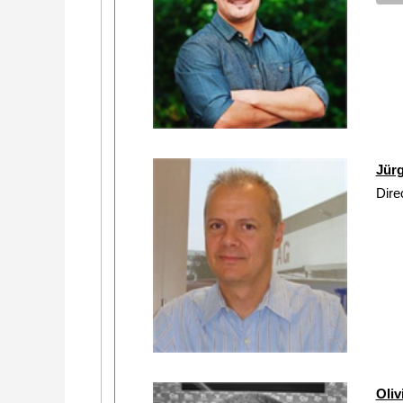
Jür
Dire
Oli