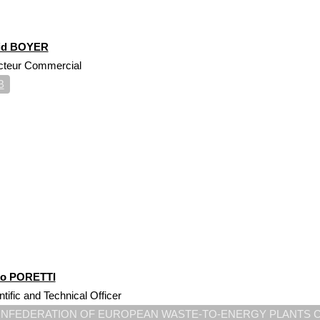
id BOYER
cteur Commercial
B
io PORETTI
ntific and Technical Officer
NFEDERATION OF EUROPEAN WASTE-TO-ENERGY PLANTS 