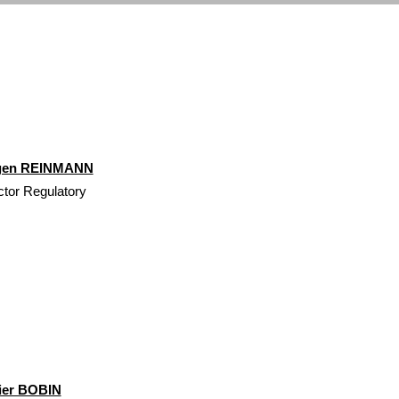
gen REINMANN
ctor Regulatory
vier BOBIN