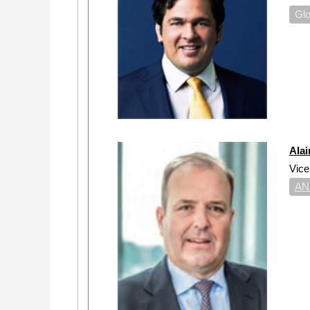
Glo
Alai
Vice
AN