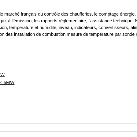
le marché français du contrôle des chaufferies, le comptage énergie, l
 gaz à l’émission, les rapports réglementaire, l’assistance technique. N
ssion, température et humidité, niveau, indicateurs, convertisseurs, al
n des installation de combustion,mesure de température par sonde ra
5MW
s < 5MW