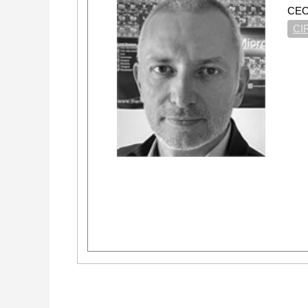
CE
CI